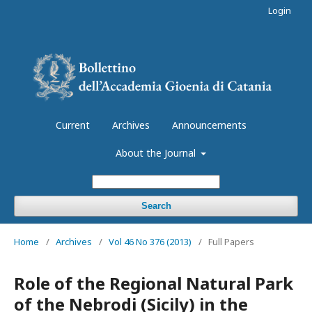
Login
Current
Archives
Announcements
About the Journal
Search
Home
/
Archives
/
Vol 46 No 376 (2013)
/
Full Papers
Role of the Regional Natural Park
of the Nebrodi (Sicily) in the