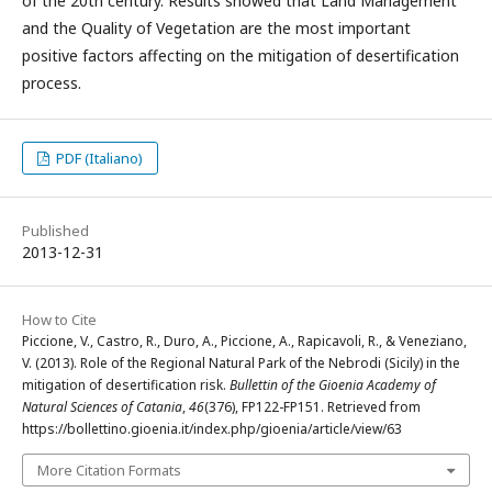
of the 20th century. Results showed that Land Management
and the Quality of Vegetation are the most important
positive factors affecting on the mitigation of desertification
process.
PDF (Italiano)
Published
2013-12-31
How to Cite
Piccione, V., Castro, R., Duro, A., Piccione, A., Rapicavoli, R., & Veneziano,
V. (2013). Role of the Regional Natural Park of the Nebrodi (Sicily) in the
mitigation of desertification risk.
Bullettin of the Gioenia Academy of
Natural Sciences of Catania
,
46
(376), FP122-FP151. Retrieved from
https://bollettino.gioenia.it/index.php/gioenia/article/view/63
More Citation Formats